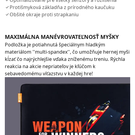
Optimalizované pre všetky senzory a rozlíšenia
Protišmyková základňa z prírodného kaučuku
Obšité okraje proti strapkaniu
MAXIMÁLNA MANÉVROVATEĽNOSŤ MYŠKY
Podložka je potiahnutá špeciálnym hladkým
materiálom ''multi-spandex'', čo umožňuje hernej myši
kĺzať čo najrýchlejšie vďaka zníženému treniu. Rýchla
reakcia na akcie nepriateľov je kľúčom k
sebavedomému víťazstvu v každej hre!