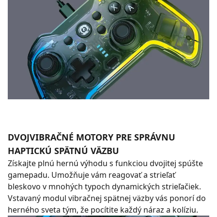
DVOJVIBRAČNÉ MOTORY PRE SPRÁVNU
HAPTICKÚ SPÄTNÚ VÄZBU
Získajte plnú hernú výhodu s funkciou dvojitej spúšte
gamepadu. Umožňuje vám reagovať a strieľať
bleskovo v mnohých typoch dynamických strieľačiek.
Vstavaný modul vibračnej spätnej väzby vás ponorí do
herného sveta tým, že pocítite každý náraz a kolíziu.