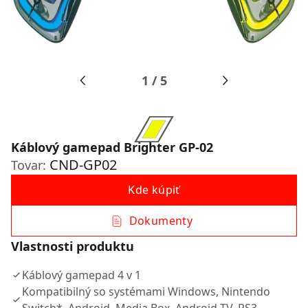
1
/
5
Káblový gamepad Brighter GP-02
CND-GP02
Tovar:
Kde kúpiť
Dokumenty
Vlastnosti produktu
Káblový gamepad 4 v 1
Kompatibilný so systémami Windows, Nintendo