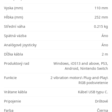
Vyska (mm)
110 mm
Hĺbka (mm)
252 mm
Střední váha
0.215 kg
Spätná väzba
Áno
Analógové joysticky
Áno
Dĺžka kábla
2 m
Produktový rad
Windows, iOS13 and above, PS3,
Android, Nintendo Switch
Funkcie
2 vibration motors\ Plug-and-Play\
RGB podsvietenie
Vrátane kábla
Kábel USB typu C.
Pripojenie
Drôtové
Farba
Čierna