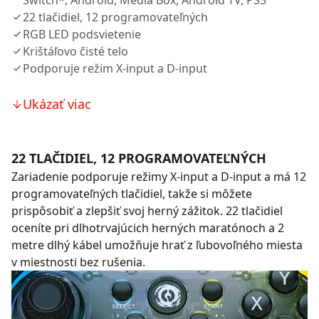
Switch*, Android, Media Box, Android TV, PS3
22 tlačidiel, 12 programovateľných
RGB LED podsvietenie
Krištáľovo čisté telo
Podporuje režim X-input a D-input
Ukázať viac
22 TLAČIDIEL, 12 PROGRAMOVATEĽNÝCH
Zariadenie podporuje režimy X-input a D-input a má 12
programovateľných tlačidiel, takže si môžete
prispôsobiť a zlepšiť svoj herný zážitok. 22 tlačidiel
oceníte pri dlhotrvajúcich herných maratónoch a 2
metre dlhý kábel umožňuje hrať z ľubovoľného miesta
v miestnosti bez rušenia.